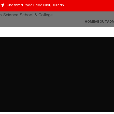
Chashma Road Head Bilot, DI Khan.
HOME
ABOUT
ADM