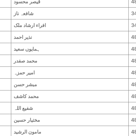
4
قیصر محسود
3
شافعہ ناز
3
افراء ارشاد ملک
4
نذیر احمد
4
ہمایوں سعید
4
محمد صفدر
4
امیر حمزہ
4
مبشر حسن
4
محمد کاشف
4
شفیع اللہ
4
مختیار حسین
4
مامون الرشید