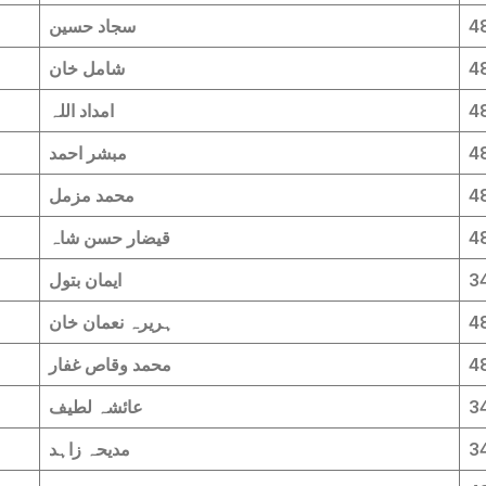
4
سجاد حسین
4
شامل خان
4
امداد اللہ
4
مبشر احمد
4
محمد مزمل
4
قیضار حسن شاہ
3
ایمان بتول
4
ہریرہ نعمان خان
4
محمد وقاص غفار
3
عائشہ لطیف
3
مدیحہ زاہد