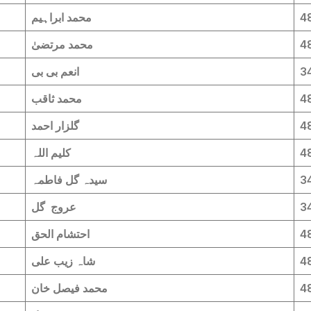
4
محمد ابراہیم
4
محمد مرتضیٰ
3
انعم بی بی
4
محمد ثاقب
4
گلزار احمد
4
کلیم اللہ
3
سیدہ گل فاطمہ
3
عروج گل
4
احتشام الحق
4
شاہ زیب علی
4
محمد فیصل خان