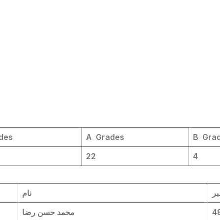
ades
A Grades
B Gra
22
4
بر
نام
4
محمد حسن رضا