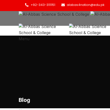
+92-343-3111151
alabas4nation@edu.pk
Menu
Blog