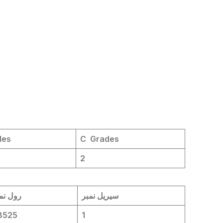
des
C Grades
2
سیریل نمبر
رول نم
8525
1