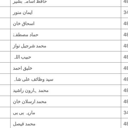
4
حافظ اسامہ بشیر
3
ایمان منور
4
اسحاق خان
4
حماد مصطفےٰ
4
محمد شرجیل نواز
4
حبیب اللہ
4
خلیق احمد
4
سید وظائف علی شاہ
4
محمد ہارون راشید
4
محمد ارسلان خان
3
ماریہ بی بی
4
محمد فیصل